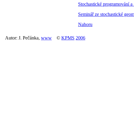
Stochastické programování a
Seminář ze stochastické geom
Nahoru
Autor: J. Pečánka,
www
©
KPMS
2006