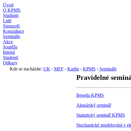
Úvod
O KPMS
Studium
Lidé
Sponzoři
Konzultace
Semináře
Akce
Soutěže
Interní
Studenti
Odkazy
Kde se nacházíte:
UK
›
MFF
›
Karlín
›
KPMS
›
Semináře
Pravidelné semi
Beseda KPMS
Aktuárský seminář
Statistický seminář KPMS
Stochastické modelování v ek